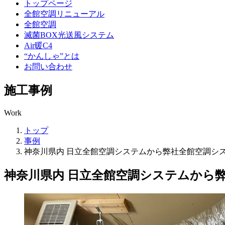
トップページ
全館空調リニューアル
全館空調
滅菌BOX光送風システム
Air暖C4
“かんしゃ”とは
お問い合わせ
施工事例
Work
トップ
事例
神奈川県内 日立全館空調システムから弊社全館空調シ
神奈川県内 日立全館空調システムから