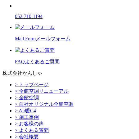
052-710-1194
Mail Form
メールフォーム
FAQ
よくあるご質問
株式会社かんしゃ
> トップページ
> 全館空調リニューアル
> 全館空調
> 自社オリジナル全館空調
> Air暖C4
> 施工事例
> お客様の声
> よくある質問
> 会社概要