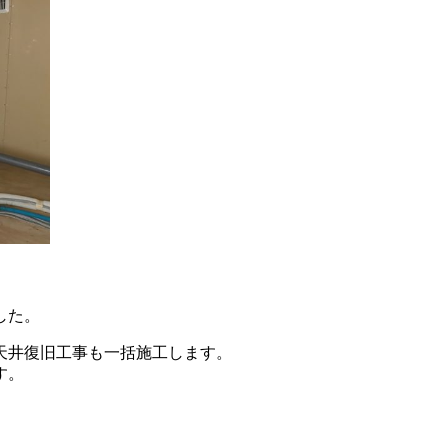
した。
天井復旧工事も一括施工します。
す。