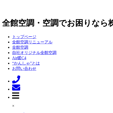
全館空調・空調でお困りなら
トップページ
全館空調リニューアル
全館空調
自社オリジナル全館空調
Air暖C4
“かんしゃ”とは
お問い合わせ
×