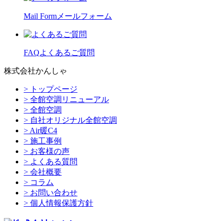
Mail Form
メールフォーム
FAQ
よくあるご質問
株式会社かんしゃ
> トップページ
> 全館空調リニューアル
> 全館空調
> 自社オリジナル全館空調
> Air暖C4
> 施工事例
> お客様の声
> よくある質問
> 会社概要
> コラム
> お問い合わせ
> 個人情報保護方針